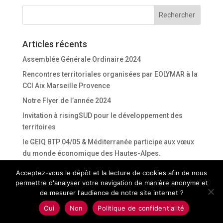
Articles récents
Assemblée Générale Ordinaire 2024
Rencontres territoriales organisées par EOLYMAR à la
CCI Aix Marseille Provence
Notre Flyer de l’année 2024
Invitation à risingSUD pour le développement des
territoires
le GEIQ BTP 04/05 & Méditerranée participe aux vœux
du monde économique des Hautes-Alpes.
Acceptez-vous le dépôt et la lecture de cookies afin de nous
Commentaires récents
permettre d'analyser votre navigation de manière anonyme et
de mesurer l'audience de notre site internet ?
Oui
Non
Politique de confidentialité