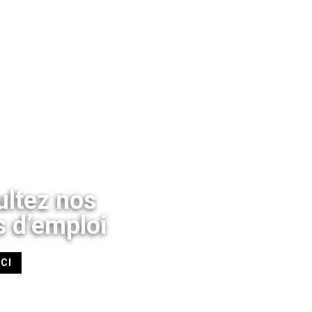
ltez nos
s d’emploi
ICI