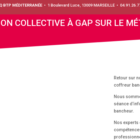
IQ BTP MÉDITERRANÉE •
1 Boulevard Luce, 13009 MARSEILLE • 04.91.26.7
ON COLLECTIVE À GAP SUR LE M
Retour sur n
coffreur ban
Nous sommes 
séance d’inf
bancheur.
Nos experts 
compétences 
professionne