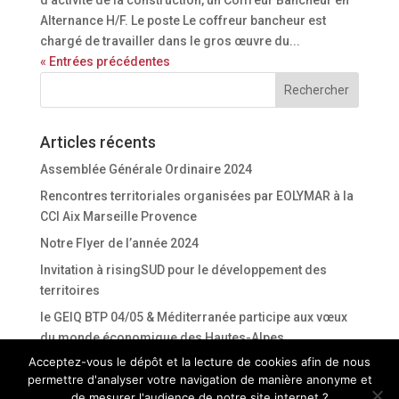
d’activité de la construction, un Coffreur Bancheur en
Alternance H/F. Le poste Le coffreur bancheur est
chargé de travailler dans le gros œuvre du...
« Entrées précédentes
Articles récents
Assemblée Générale Ordinaire 2024
Rencontres territoriales organisées par EOLYMAR à la
CCI Aix Marseille Provence
Notre Flyer de l’année 2024
Invitation à risingSUD pour le développement des
territoires
le GEIQ BTP 04/05 & Méditerranée participe aux vœux
du monde économique des Hautes-Alpes.
Acceptez-vous le dépôt et la lecture de cookies afin de nous
permettre d'analyser votre navigation de manière anonyme et
Commentaires récents
de mesurer l'audience de notre site internet ?